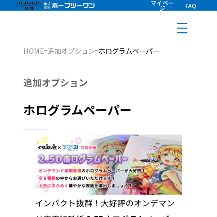
マイペー
FAQ
内
ジ
容
を
HOME
追加オプション
ホログラムペーパー
ス
キ
追加オプション
ッ
プ
ホログラムペーパー
インパクト抜群！大好評のオンデマン