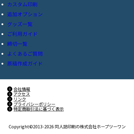
カスタム印刷
オンデマンド印刷
追加オプション
共紙本
ポケットセット
グッズ一覧
表紙加工
ポケットセット＋
ご利用ガイド
チェキ風カード
表紙色替え・多色刷り
締切一覧
お客様の声
カラーポケットセット
不織布バッグ
オフセットフルカラー表紙
よくあるご質問
商品のお届け先・預かり注意事項
ビビッドセット
ポストカード
原稿作成ガイド
オンデマンドフルカラー表紙
原稿セルフチェック機能
カラービビッドセット
基本ルール
フルカラーポスター
表2-3印刷
メタリックカラーセット
原稿作成
オーロラポーチ
会社情報
PP加工
アクセス
＋ホワイトセット
リンク
入稿の準備
マルチケース
プライバシーポリシー
特殊紙への紙替え
特定商取引法に基づく表示
ワンカラーセット
最終チェック
ホワイトクリアポーチ
ホログラムペーパー
豆本セット
Copyright©️2013-2026 同人誌印刷の株式会社ホープツーワン
対応ソフト
キャンバスポーチ
箔押し加工