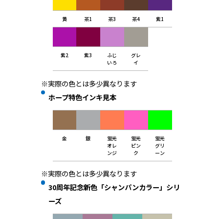
黄
茶1
茶3
茶4
紫1
紫2
紫3
ふじ
グレ
いろ
イ
※実際の色とは多少異なります
ホープ特色インキ見本
金
銀
蛍光
蛍光
蛍光
オレ
ピン
グリ
ンジ
ク
ーン
※実際の色とは多少異なります
30周年記念新色「シャンパンカラー」シリ
ーズ