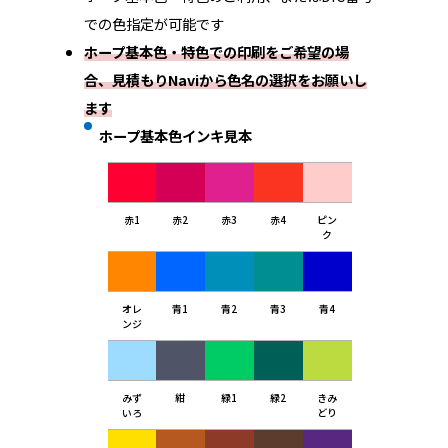
での色指定が可能です
ホープ基本色・特色での印刷をご希望の場
合、見積もりNaviから色名の選択をお願いし
ます
ホープ基本色インキ見本
赤1
赤2
赤3
赤4
ピン
ク
オレ
青1
青2
青3
青4
ンジ
みず
紺
緑1
緑2
きみ
いろ
どり