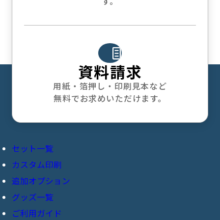
す。
資料請求
用紙・箔押し・印刷見本など
無料でお求めいただけます。
セット一覧
カスタム印刷
オンデマンド印刷
追加オプション
共紙本
ポケットセット
グッズ一覧
表紙加工
ポケットセット＋
ご利用ガイド
チェキ風カード