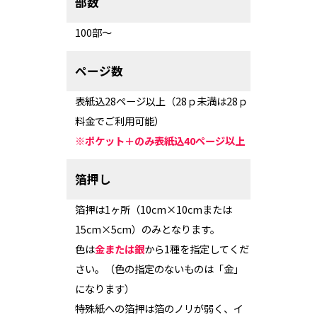
部数
100部～
ページ数
表紙込28ページ以上（28ｐ未満は28ｐ
料金でご利用可能）
※ポケット＋のみ表紙込40ページ以上
箔押し
箔押は1ヶ所（10cm×10cmまたは
15cm×5cm）のみとなります。
色は
金または銀
から1種を指定してくだ
さい。（色の指定のないものは「金」
になります）
特殊紙への箔押は箔のノリが弱く、イ