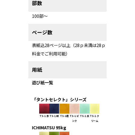
部数
100部～
ページ数
表紙込28ページ以上（28ｐ未満は28ｐ
料金でご利用可能）
用紙
遊び紙一覧
「タントセレクト」シリーズ
TS-1 赤
TS-1 紺
TS-1橙
TS-1 ピ
TS-1 水
TS-1 ク
ンク
リーム
ICHIMATSU 95kg