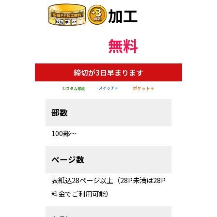
加工
無料
締切が3日早まります
スイッチ＋
ポケット＋
カスタム印刷
部数
100部～
ページ数
表紙込28ページ以上（28P未満は28P
料金でご利用可能）