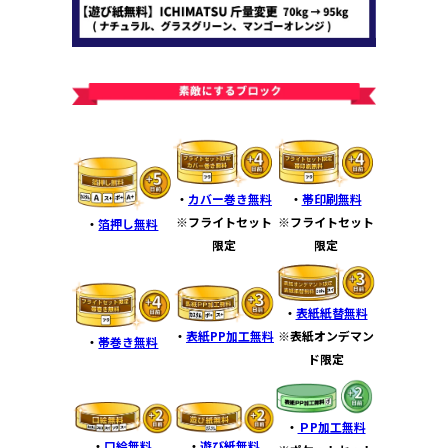
・
カバー巻き無料
・
帯印刷無料
※フライトセット
※フライトセット
・
箔押し無料
限定
限定
・
表紙紙替無料
※表紙オンデマン
・
表紙PP加工無料
・
帯巻き無料
ド限定
・
ＰP加工無料
・
口絵無料
・
遊び紙無料