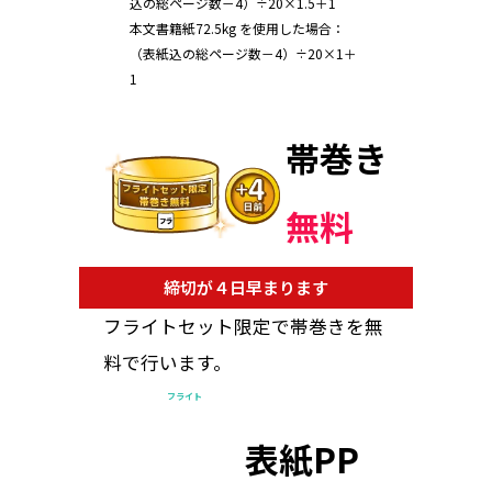
込の総ページ数－4）÷20×1.5＋1
本文書籍紙72.5kg を使用した場合：
（表紙込の総ページ数－4）÷20×1＋
1
帯巻き
無料
締切が４日早まります
フライトセット限定で帯巻きを無
料で行います。
フライト
表紙PP