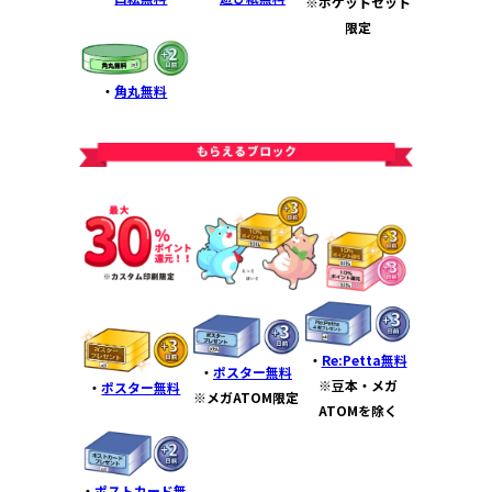
※ポケットセット
限定
・
角丸無料
・
Re:Petta無料
・
ポスター無料
※豆本・メガ
・
ポスター無料
※メガATOM限定
ATOMを除く
・
ポストカード無