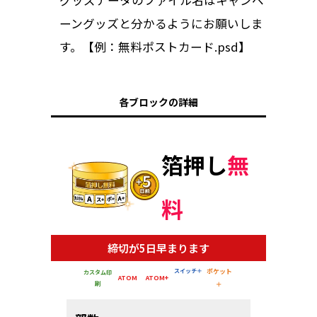
グッズデータのファイル名はキャンペ
ーングッズと分かるようにお願いしま
す。【例：無料ポストカード.psd】
各ブロックの詳細
箔押し
無
料
締切が5日早まります
スイッチ＋
ポケット
カスタム印
ATOM
ATOM+
刷
＋