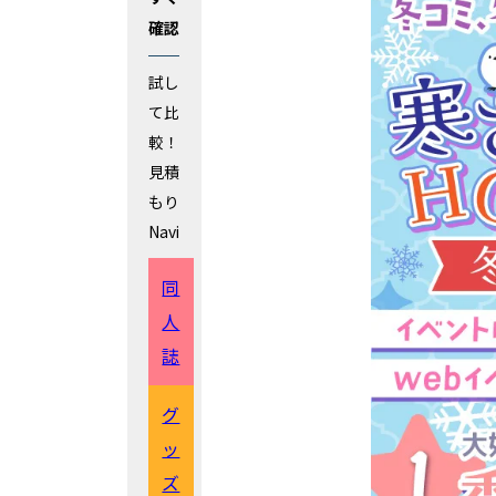
確認
試し
て比
較！
見積
もり
Navi
同
人
誌
グ
ッ
ズ