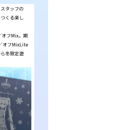
とスタッフの
をつくる楽し
オフMix。期
フMixLite
から冬限定遊