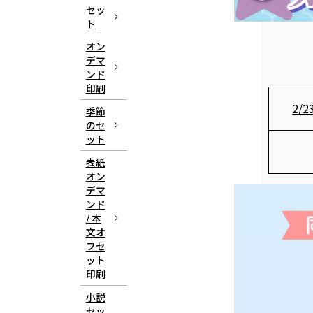
セッ
ト
オン
デマ
ンド
印刷
2/2
季節
のセ
ット
表紙
オン
デマ
ンド
/ 本
文オ
フセ
ット
印刷
小説
セッ