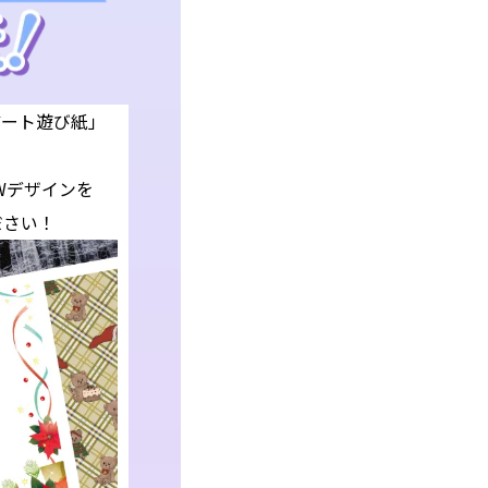
アート遊び紙」
Wデザインを
ださい！