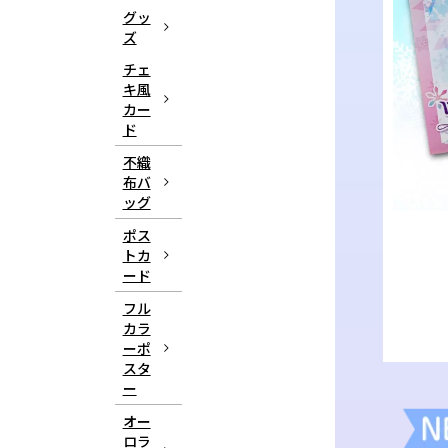
グッ
ズ
チェ
キ風
カー
ド
不織
布バ
ッグ
ポス
トカ
ード
フル
カラ
ーポ
スタ
ー
オー
ロラ