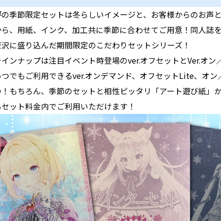
評の季節限定セットは冬らしいイメージと、お客様からのお声
から、用紙、インク、加工共に季節に合わせてご用意！同人誌
贅沢に盛り込んだ期間限定のこだわりセットシリーズ！
インナップは注目イベント時登場のver.オフセットとVer.オン／
つでもご利用できるver.オンデマンド、オフセットLite、オン／オ
つ！もちろん、季節のセットと相性ピッタリ「アート遊び紙」
もセット料金内でご利用いただけます！