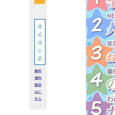
マ
イ
ペ
ー
ジ
無料
資料
請求
はこ
ちら