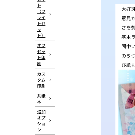
ト
大好
（フ
ライ
意見
トセ
さを
ッ
ト）
基本ラ
オフ
間中い
セッ
の５
ト印
刷
び紙
カス
タム
印刷
共紙
本
追加
オプ
ショ
ン