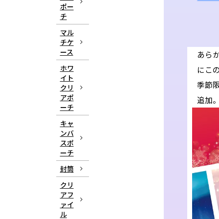
ポー
チ
マル
チケ
ース
あら
ホワ
にこ
イト
季節
クリ
アポ
追加
ーチ
キャ
ンバ
スポ
ーチ
封筒
クリ
アフ
ァイ
ル