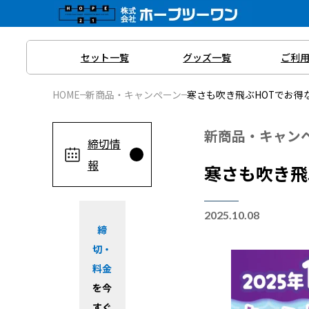
内
容
を
セット一覧
グッズ一覧
ご利
ス
キ
HOME
新商品・キャンペーン
寒さも吹き飛ぶHOTでお得な
ッ
新商品・キャン
プ
締切情
報
寒さも吹き飛
2025.10.08
締
切・
料金
を今
すぐ