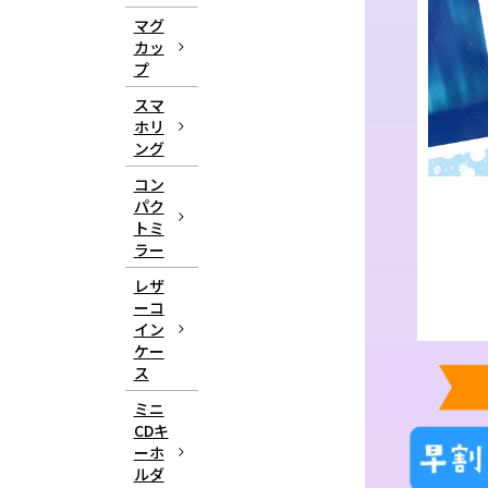
マグ
カッ
プ
スマ
ホリ
ング
コン
パク
トミ
ラー
レザ
ーコ
イン
ケー
ス
ミニ
CDキ
ーホ
ルダ