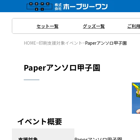
内
容
を
セット一覧
グッズ一覧
ご利
ス
キ
HOME
印刷支援対象イベント
Paperアンソロ甲子園
ッ
プ
Paperアンソロ甲子園
イベント概要
支援対象
Paperアンソロ甲子園