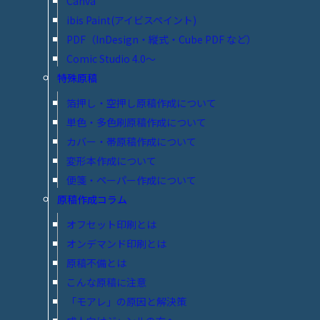
Canva
ibis Paint(アイビスペイント)
PDF（InDesign・縦式・Cube PDF など）
Comic Studio 4.0～
特殊原稿
箔押し・空押し原稿作成について
単色・多色刷原稿作成について
カバー・帯原稿作成について
変形本作成について
便箋・ペーパー作成について
原稿作成コラム
オフセット印刷とは
オンデマンド印刷とは
原稿不備とは
こんな原稿に注意
「モアレ」の原因と解決策